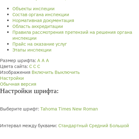
Объекты инспеции
Состав органа инспекции
Нормативная документация
Область аккредитации
Правила рассмотрения претензий на решения органа
инспекции
Прайс на оказание услуг
Этапы инспекции
Размер шрифта:
A
A
A
Цвета сайта:
С
С
С
Изображения
Включить
Выключить
Настройки
Обычная версия
Настройки шрифта:
Выберите шрифт:
Tahoma
Times New Roman
Интервал между буквами:
Стандартный
Средний
Большой