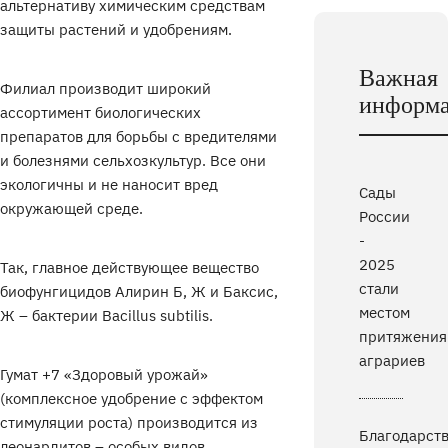
альтернативу химическим средствам
защиты растений и удобрениям.
Важная
Филиал производит широкий
информ
ассортимент биологических
препаратов для борьбы с вредителями
и болезнями сельхозкультур. Все они
экологичны и не наносит вред
Сады
окружающей среде.
России
-
2025
Так, главное действующее вещество
стали
биофунгицидов Алирин Б, Ж и Баксис,
местом
Ж – бактерии Вacillus subtilis.
притяжения
аграриев
Гумат +7 «Здоровый урожай»
(комплексное удобрение с эффектом
стимуляции роста) производится из
Благодарст
леонардитов – особых видов