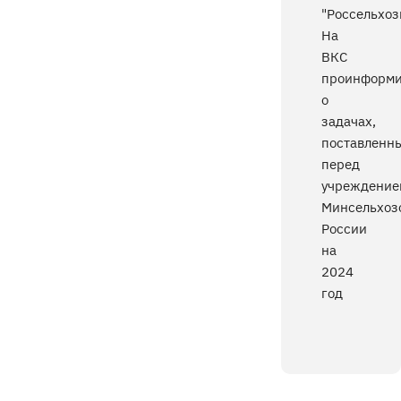
"Россельхоз
На
ВКС
проинформи
о
задачах,
поставленн
перед
учреждение
Минсельхоз
России
на
2024
год