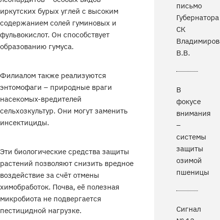
письмо
иркутских бурых углей с высоким
Губернатора
содержанием солей гуминовых и
СК
фульвокислот. Он способствует
Владимиров
образованию гумуса.
В.В.
Филиалом также реализуются
энтомофаги – природные враги
В
насекомых-вредителей
фокусе
сельхозкультур. Они могут заменить
внимания
инсектициды.
–
системы
защиты
Эти биологические средства защиты
озимой
растений позволяют снизить вредное
пшеницы
воздействие за счёт отмены
химобработок. Почва, её полезная
микробиота не подвергается
Сигнал
пестицидной нагрузке.