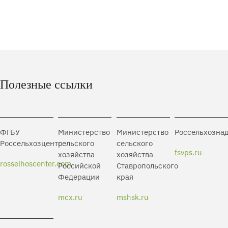
Полезные ссылки
ФГБУ
Министерство
Министерство
Россельхозна
Россельхозцентр
сельского
сельского
fsvps.ru
хозяйства
хозяйства
rosselhoscenter.com
Российской
Ставропольского
Федерации
края
mcx.ru
mshsk.ru