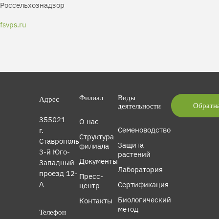
Россельхознадзор
fsvps.ru
Филиал
Виды
Адрес
Обратна
деятельности
355021
О нас
Семеноводство
г.
Структура
Ставрополь
Защита
филиала
3-й Юго-
растений
Документы
Западный
Лаборатория
проезд 12-
Пресс-
А
Сертификация
центр
Биологический
Контакты
метод
Телефон