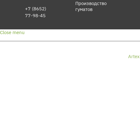
Производство
+7 (8652)
гуматов
77-98-45
Close menu
© 2026 Филиал ФГБУ «Российский
Разработка
сельскохозяйственный центр» по
сайта
–
Artex
Ставропольскому краю