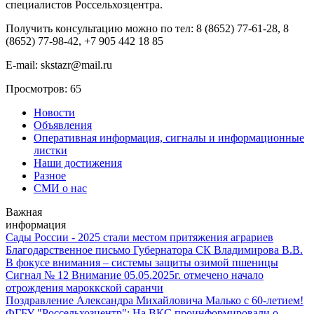
специалистов Россельхозцентра.
Получить консультацию можно по тел: 8 (8652) 77-61-28, 8
(8652) 77-98-42, +7 905 442 18 85
E-mail: skstazr@mail.ru
Просмотров: 65
Новости
Объявления
Оперативная информация, сигналы и информационные
листки
Наши достижения
Разное
СМИ о нас
Важная
информация
Сады России - 2025 стали местом притяжения аграриев
Благодарственное письмо Губернатора СК Владимирова В.В.
В фокусе внимания – системы защиты озимой пшеницы
Сигнал № 12 Внимание 05.05.2025г. отмечено начало
отрождения мароккской саранчи
Поздравление Александра Михайловича Малько с 60-летием!
ФГБУ "Россельхозцентр": На ВКС проинформировали о