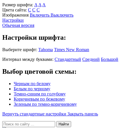
Размер шрифта:
A
A
A
Цвета сайта:
С
С
С
Изображения
Включить
Выключить
Настройки
Обычная версия
Настройки шрифта:
Выберите шрифт:
Tahoma
Times New Roman
Интервал между буквами:
Стандартный
Средний
Большой
Выбор цветовой схемы:
Черным по белому
Белым по черному
Темно-синим по голубому
Коричневым по бежевому
Зеленым по темно-коричневому
Вернуть стандартные настройки
Закрыть панель
Найти