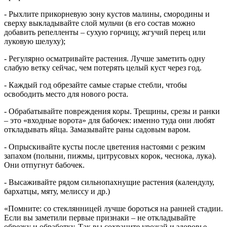
- Рыхлите прикорневую зону кустов малины, смородины и
сверху выкладывайте слой мульчи (в его состав можно
добавить репелленты – сухую горчицу, жгучий перец или
луковую шелуху);
- Регулярно осматривайте растения. Лучше заметить одну
слабую ветку сейчас, чем потерять целый куст через год.
- Каждый год обрезайте самые старые стебли, чтобы
освободить место для нового роста.
- Обрабатывайте повреждения коры. Трещины, срезы и ранки
– это «входные ворота» для бабочек: именно туда они любят
откладывать яйца. Замазывайте раны садовым варом.
- Опрыскивайте кусты после цветения настоями с резким
запахом (полыни, пижмы, цитрусовых корок, чеснока, лука).
Они отпугнут бабочек.
- Высаживайте рядом сильнопахнущие растения (календулу,
бархатцы, мяту, мелиссу и др.)
«Помните: со стеклянницей лучше бороться на ранней стадии.
Если вы заметили первые признаки – не откладывайте
обрезку и обработку. Так вы сохраните урожай и здоровье