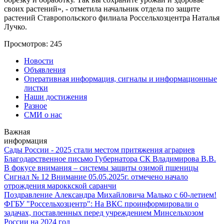
своих растений», - отметила начальник отдела по защите
растений Ставропольского филиала Россельхозцентра Наталья
Лучко.
Просмотров: 245
Новости
Объявления
Оперативная информация, сигналы и информационные
листки
Наши достижения
Разное
СМИ о нас
Важная
информация
Сады России - 2025 стали местом притяжения аграриев
Благодарственное письмо Губернатора СК Владимирова В.В.
В фокусе внимания – системы защиты озимой пшеницы
Сигнал № 12 Внимание 05.05.2025г. отмечено начало
отрождения мароккской саранчи
Поздравление Александра Михайловича Малько с 60-летием!
ФГБУ "Россельхозцентр": На ВКС проинформировали о
задачах, поставленных перед учреждением Минсельхозом
России на 2024 год