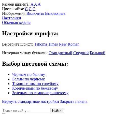
Размер шрифта:
A
A
A
Цвета сайта:
С
С
С
Изображения
Включить
Выключить
Настройки
Обычная версия
Настройки шрифта:
Выберите шрифт:
Tahoma
Times New Roman
Интервал между буквами:
Стандартный
Средний
Большой
Выбор цветовой схемы:
Черным по белому
Белым по черному
Темно-синим по голубому
Коричневым по бежевому
Зеленым по темно-коричневому
Вернуть стандартные настройки
Закрыть панель
Найти