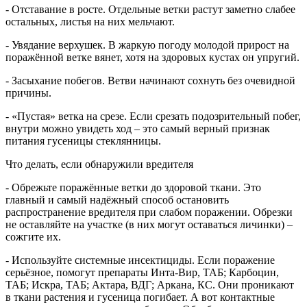
- Отставание в росте. Отдельные ветки растут заметно слабее
остальных, листья на них мельчают.
- Увядание верхушек. В жаркую погоду молодой прирост на
поражённой ветке вянет, хотя на здоровых кустах он упругий.
- Засыхание побегов. Ветви начинают сохнуть без очевидной
причины.
- «Пустая» ветка на срезе. Если срезать подозрительный побег,
внутри можно увидеть ход – это самый верный признак
питания гусеницы стеклянницы.
Что делать, если обнаружили вредителя
- Обрежьте поражённые ветки до здоровой ткани. Это
главный и самый надёжный способ остановить
распространение вредителя при слабом поражении. Обрезки
не оставляйте на участке (в них могут оставаться личинки) –
сожгите их.
- Используйте системные инсектициды. Если поражение
серьёзное, помогут препараты Инта-Вир, ТАБ; Карбоцин,
ТАБ; Искра, ТАБ; Актара, ВДГ; Аркана, КС. Они проникают
в ткани растения и гусеница погибает. А вот контактные