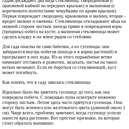
садам досаждают два вида стеклянниц: смородиновая (с
оранжевой каймой на передних крыльях) и малиновая (с
коричневато-золотистыми чешуйками по краям крыльев).
Первая повреждает смородину, крыжовник и малину, вторая –
вредит малине и ежевике. Стеклянницы откладывают яйца на
нижней стороне листьев, иногда прямо в повреждения коры
(трещины) побега на кусте, а малинная стеклянница может
сделать кладку и на земле рядом со стеблями.
Для сада опасны не сами бабочки, а их гусеницы: они
забираются внутрь побегов (иногда и в корни растений) и
прогрызают в них ходы. Из-за этого поражённые ветви
начинают отставать в развитии, засыхать, листья на таких
ветках мельчают. Если не бороться со стеклянницей, куст
может погибнуть.
Как понять, что в саду завелась стеклянница
Идеально было бы заметить гусеницу до того, как она
повредила побеги. С помощью лупы осмотрите нижнюю
сторону листьев. Летом здесь часто прячутся гусеницы. Они
могут быть зеленого или желтоватого цвета (длинной около 1
см). Чаще всего, проблему замечают, когда гусеницу успели
нанести вред растению. Вот простые признаки, на которые
стоит обратить внимание: