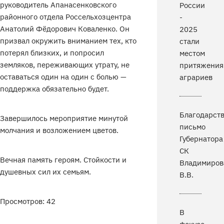
руководитель Апанасенковского
России
районного отдела Россельхозцентра
-
Анатолий Фёдорович Коваленко. Он
2025
призвал окружить вниманием тех, кто
стали
потерял близких, и попросил
местом
земляков, переживающих утрату, не
притяжения
оставаться один на один с болью —
аграриев
поддержка обязательно будет.
Благодарст
Завершилось мероприятие минутой
письмо
молчания и возложением цветов.
Губернатора
СК
Вечная память героям. Стойкости и
Владимиров
душевных сил их семьям.
В.В.
Просмотров: 42
В