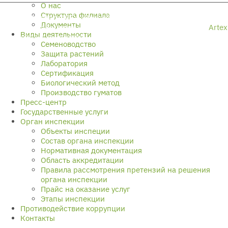
О нас
Структура филиала
© 2026 Филиал ФГБУ «Российский
Разработка
Документы
сельскохозяйственный центр» по
сайта
–
Artex
Виды деятельности
Ставропольскому краю
Семеноводство
Защита растений
Лаборатория
Сертификация
Биологический метод
Производство гуматов
Пресс-центр
Государственные услуги
Орган инспекции
Объекты инспеции
Состав органа инспекции
Нормативная документация
Область аккредитации
Правила рассмотрения претензий на решения
органа инспекции
Прайс на оказание услуг
Этапы инспекции
Противодействие коррупции
Контакты