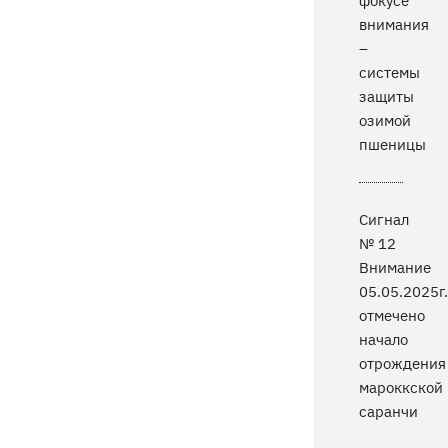
фокусе
внимания
–
системы
защиты
озимой
пшеницы
Сигнал
№ 12
Внимание
05.05.2025г.
отмечено
начало
отрождения
мароккской
саранчи