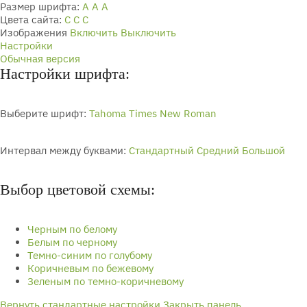
Размер шрифта:
A
A
A
Цвета сайта:
С
С
С
Изображения
Включить
Выключить
Настройки
Обычная версия
Настройки шрифта:
Выберите шрифт:
Tahoma
Times New Roman
Интервал между буквами:
Стандартный
Средний
Большой
Выбор цветовой схемы:
Черным по белому
Белым по черному
Темно-синим по голубому
Коричневым по бежевому
Зеленым по темно-коричневому
Вернуть стандартные настройки
Закрыть панель