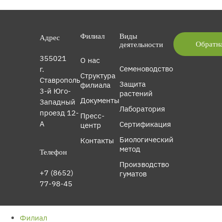
Филиал
Виды
Адрес
Обратна
деятельности
355021
О нас
Семеноводство
г.
Структура
Ставрополь
Защита
филиала
3-й Юго-
растений
Документы
Западный
Лаборатория
проезд 12-
Пресс-
А
Сертификация
центр
Биологический
Контакты
метод
Телефон
Производство
+7 (8652)
гуматов
77-98-45
Филиал