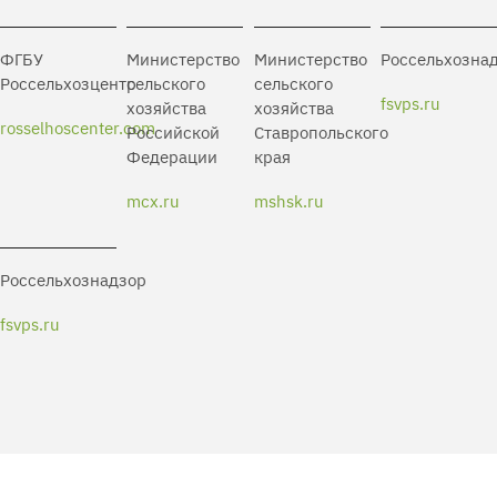
ФГБУ
Министерство
Министерство
Россельхозна
Россельхозцентр
сельского
сельского
fsvps.ru
хозяйства
хозяйства
rosselhoscenter.com
Российской
Ставропольского
Федерации
края
mcx.ru
mshsk.ru
Россельхознадзор
fsvps.ru