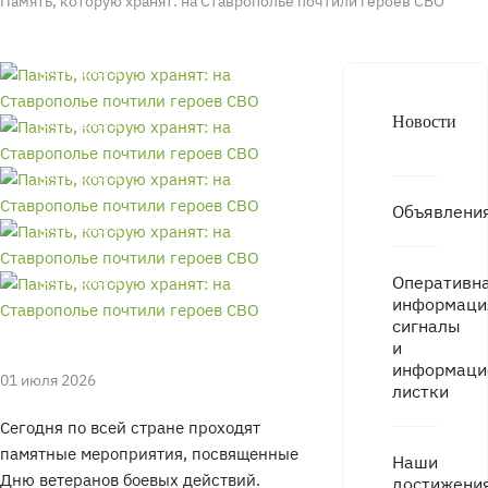
Память, которую хранят: на Ставрополье почтили героев СВО
Фото 1 из 5
Новости
Фото 2 из 5
Фото 3 из 5
Объявлени
Фото 4 из 5
Фото 5 из 5
Оперативн
информаци
сигналы
и
информаци
01 июля 2026
листки
Сегодня по всей стране проходят
памятные мероприятия, посвященные
Наши
Дню ветеранов боевых действий.
достижени