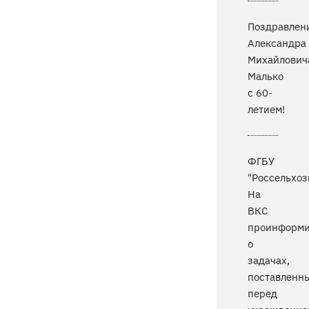
Поздравлен
Александра
Михайлович
Малько
с 60-
летием!
ФГБУ
"Россельхоз
На
ВКС
проинформи
о
задачах,
поставленн
перед