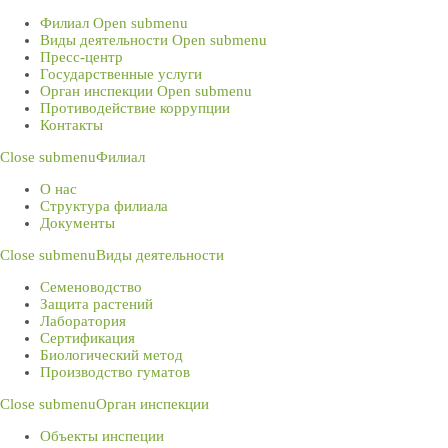
Филиал
Open submenu
Виды деятельности
Open submenu
Пресс-центр
Государственные услуги
Орган инспекции
Open submenu
Противодействие коррупции
Контакты
Close submenu
Филиал
О нас
Структура филиала
Документы
Close submenu
Виды деятельности
Семеноводство
Защита растений
Лаборатория
Сертификация
Биологический метод
Производство гуматов
Close submenu
Орган инспекции
Объекты инспеции