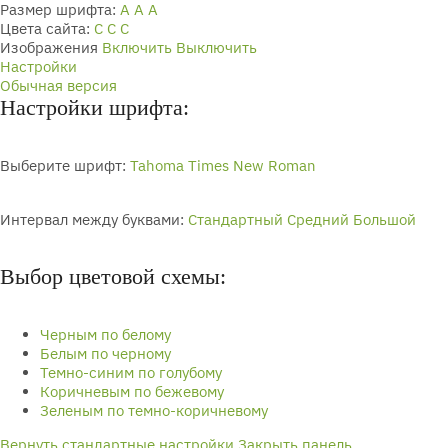
Размер шрифта:
A
A
A
Цвета сайта:
С
С
С
Изображения
Включить
Выключить
Настройки
Обычная версия
Настройки шрифта:
Выберите шрифт:
Tahoma
Times New Roman
Интервал между буквами:
Стандартный
Средний
Большой
Выбор цветовой схемы:
Черным по белому
Белым по черному
Темно-синим по голубому
Коричневым по бежевому
Зеленым по темно-коричневому
Вернуть стандартные настройки
Закрыть панель