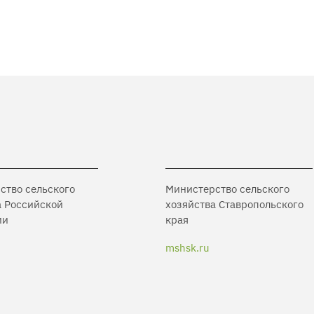
ство сельского
Министерство сельского
а Российской
хозяйства Ставропольского
ии
края
mshsk.ru